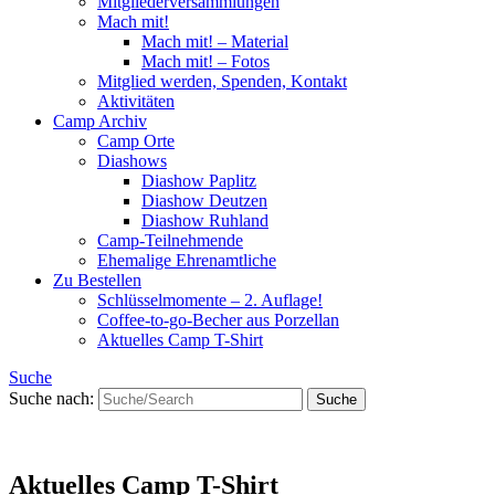
Mitgliederversammlungen
Mach mit!
Mach mit! – Material
Mach mit! – Fotos
Mitglied werden, Spenden, Kontakt
Aktivitäten
Camp Archiv
Camp Orte
Diashows
Diashow Paplitz
Diashow Deutzen
Diashow Ruhland
Camp-Teilnehmende
Ehemalige Ehrenamtliche
Zu Bestellen
Schlüsselmomente – 2. Auflage!
Coffee-to-go-Becher aus Porzellan
Aktuelles Camp T-Shirt
Suche
Suche nach:
Aktuelles Camp T-Shirt