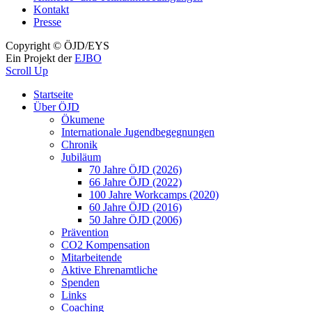
Kontakt
Presse
Copyright © ÖJD/EYS
Ein Projekt der
EJBO
Scroll Up
Startseite
Über ÖJD
Ökumene
Internationale Jugendbegegnungen
Chronik
Jubiläum
70 Jahre ÖJD (2026)
66 Jahre ÖJD (2022)
100 Jahre Workcamps (2020)
60 Jahre ÖJD (2016)
50 Jahre ÖJD (2006)
Prävention
CO2 Kompensation
Mitarbeitende
Aktive Ehrenamtliche
Spenden
Links
Coaching