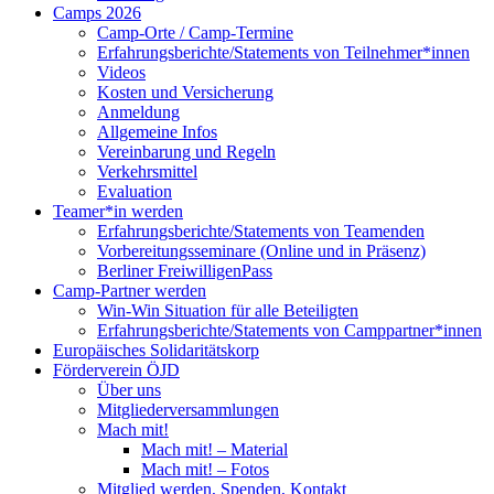
Camps 2026
Camp-Orte / Camp-Termine
Erfahrungsberichte/Statements von Teilnehmer*innen
Videos
Kosten und Versicherung
Anmeldung
Allgemeine Infos
Vereinbarung und Regeln
Verkehrsmittel
Evaluation
Teamer*in werden
Erfahrungsberichte/Statements von Teamenden
Vorbereitungsseminare (Online und in Präsenz)
Berliner FreiwilligenPass
Camp-Partner werden
Win-Win Situation für alle Beteiligten
Erfahrungsberichte/Statements von Camppartner*innen
Europäisches Solidaritätskorp
Förderverein ÖJD
Über uns
Mitgliederversammlungen
Mach mit!
Mach mit! – Material
Mach mit! – Fotos
Mitglied werden, Spenden, Kontakt