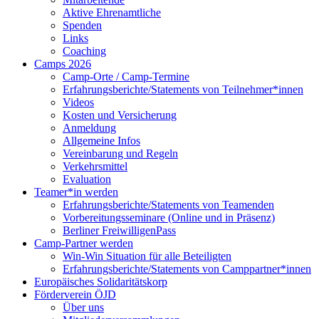
Aktive Ehrenamtliche
Spenden
Links
Coaching
Camps 2026
Camp-Orte / Camp-Termine
Erfahrungsberichte/Statements von Teilnehmer*innen
Videos
Kosten und Versicherung
Anmeldung
Allgemeine Infos
Vereinbarung und Regeln
Verkehrsmittel
Evaluation
Teamer*in werden
Erfahrungsberichte/Statements von Teamenden
Vorbereitungsseminare (Online und in Präsenz)
Berliner FreiwilligenPass
Camp-Partner werden
Win-Win Situation für alle Beteiligten
Erfahrungsberichte/Statements von Camppartner*innen
Europäisches Solidaritätskorp
Förderverein ÖJD
Über uns