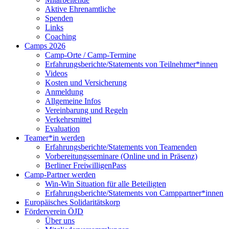
Aktive Ehrenamtliche
Spenden
Links
Coaching
Camps 2026
Camp-Orte / Camp-Termine
Erfahrungsberichte/Statements von Teilnehmer*innen
Videos
Kosten und Versicherung
Anmeldung
Allgemeine Infos
Vereinbarung und Regeln
Verkehrsmittel
Evaluation
Teamer*in werden
Erfahrungsberichte/Statements von Teamenden
Vorbereitungsseminare (Online und in Präsenz)
Berliner FreiwilligenPass
Camp-Partner werden
Win-Win Situation für alle Beteiligten
Erfahrungsberichte/Statements von Camppartner*innen
Europäisches Solidaritätskorp
Förderverein ÖJD
Über uns