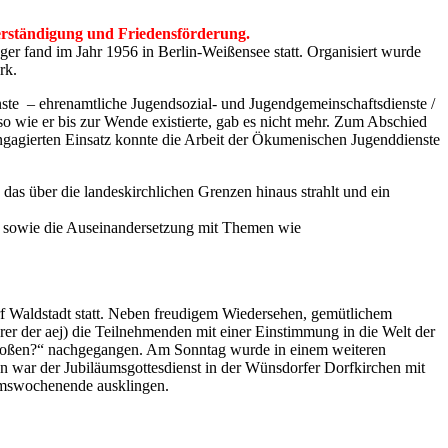
verständigung und Friedensförderung.
er fand im Jahr 1956 in Berlin-Weißensee statt. Organisiert wurde
rk.
te – ehrenamtliche Jugendsozial- und Jugendgemeinschaftsdienste /
wie er bis zur Wende existierte, gab es nicht mehr. Zum Abschied
gierten Einsatz konnte die Arbeit der Ökumenischen Jugenddienste
s über die landeskirchlichen Grenzen hinaus strahlt und ein
tet sowie die Auseinandersetzung mit Themen wie
f Waldstadt statt. Neben freudigem Wiedersehen, gemütlichem
er der aej) die Teilnehmenden mit einer Einstimmung in die Welt der
stoßen?“ nachgegangen. Am Sonntag wurde in einem weiteren
n war der Jubiläumsgottesdienst in der Wünsdorfer Dorfkirchen mit
umswochenende ausklingen.