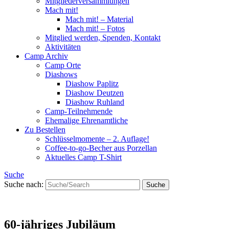
Mitgliederversammlungen
Mach mit!
Mach mit! – Material
Mach mit! – Fotos
Mitglied werden, Spenden, Kontakt
Aktivitäten
Camp Archiv
Camp Orte
Diashows
Diashow Paplitz
Diashow Deutzen
Diashow Ruhland
Camp-Teilnehmende
Ehemalige Ehrenamtliche
Zu Bestellen
Schlüsselmomente – 2. Auflage!
Coffee-to-go-Becher aus Porzellan
Aktuelles Camp T-Shirt
Suche
Suche nach:
60-jähriges Jubiläum