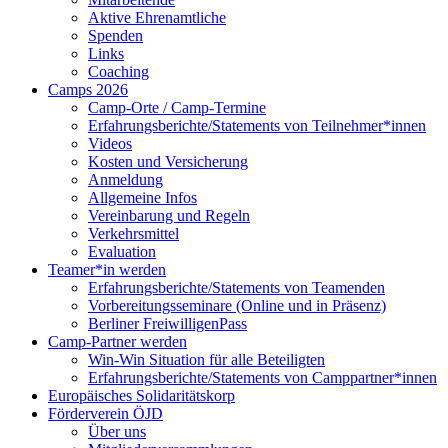
Aktive Ehrenamtliche
Spenden
Links
Coaching
Camps 2026
Camp-Orte / Camp-Termine
Erfahrungsberichte/Statements von Teilnehmer*innen
Videos
Kosten und Versicherung
Anmeldung
Allgemeine Infos
Vereinbarung und Regeln
Verkehrsmittel
Evaluation
Teamer*in werden
Erfahrungsberichte/Statements von Teamenden
Vorbereitungsseminare (Online und in Präsenz)
Berliner FreiwilligenPass
Camp-Partner werden
Win-Win Situation für alle Beteiligten
Erfahrungsberichte/Statements von Camppartner*innen
Europäisches Solidaritätskorp
Förderverein ÖJD
Über uns