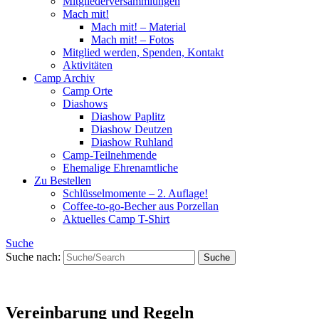
Mitgliederversammlungen
Mach mit!
Mach mit! – Material
Mach mit! – Fotos
Mitglied werden, Spenden, Kontakt
Aktivitäten
Camp Archiv
Camp Orte
Diashows
Diashow Paplitz
Diashow Deutzen
Diashow Ruhland
Camp-Teilnehmende
Ehemalige Ehrenamtliche
Zu Bestellen
Schlüsselmomente – 2. Auflage!
Coffee-to-go-Becher aus Porzellan
Aktuelles Camp T-Shirt
Suche
Suche nach:
Vereinbarung und Regeln