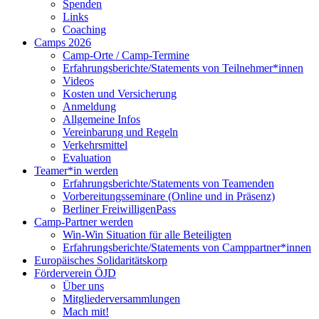
Spenden
Links
Coaching
Camps 2026
Camp-Orte / Camp-Termine
Erfahrungsberichte/Statements von Teilnehmer*innen
Videos
Kosten und Versicherung
Anmeldung
Allgemeine Infos
Vereinbarung und Regeln
Verkehrsmittel
Evaluation
Teamer*in werden
Erfahrungsberichte/Statements von Teamenden
Vorbereitungsseminare (Online und in Präsenz)
Berliner FreiwilligenPass
Camp-Partner werden
Win-Win Situation für alle Beteiligten
Erfahrungsberichte/Statements von Camppartner*innen
Europäisches Solidaritätskorp
Förderverein ÖJD
Über uns
Mitgliederversammlungen
Mach mit!