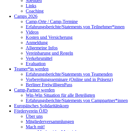
Spenden
Links
Coaching
Camps 2026
Camp-Orte / Camp-Termine
Erfahrungsberichte/Statements von Teilnehmer*innen
Videos
Kosten und Versicherung
Anmeldung
Allgemeine Infos
Vereinbarung und Regeln
Verkehrsmittel
Evaluation
Teamer*in werden
Erfahrungsberichte/Statements von Teamenden
Vorbereitungsseminare (Online und in Präsenz)
Berliner FreiwilligenPass
Camp-Partner werden
Win-Win Situation für alle Beteiligten
Erfahrungsberichte/Statements von Camppartner*innen
Europäisches Solidaritätskorp
Förderverein ÖJD
Über uns
Mitgliederversammlungen
Mach mit!