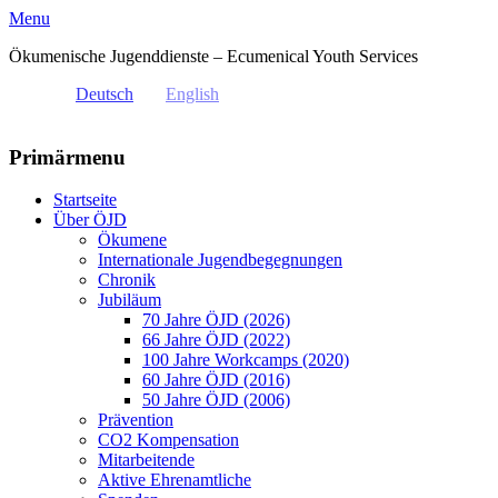
Menu
Ökumenische Jugenddienste – Ecumenical Youth Services
Deutsch
English
Primärmenu
Weiter
Startseite
zum
Über ÖJD
Inhalt
Ökumene
Internationale Jugendbegegnungen
Chronik
Jubiläum
70 Jahre ÖJD (2026)
66 Jahre ÖJD (2022)
100 Jahre Workcamps (2020)
60 Jahre ÖJD (2016)
50 Jahre ÖJD (2006)
Prävention
CO2 Kompensation
Mitarbeitende
Aktive Ehrenamtliche