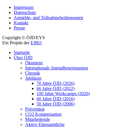
Weiter
Impressum
zum
Datenschutz
Inhalt
Anmelde- und Teilnahmebedingungen
Kontakt
Presse
Copyright © ÖJD/EYS
Ein Projekt der
EJBO
Nach
Startseite
oben
Über ÖJD
scrollen
Ökumene
Internationale Jugendbegegnungen
Chronik
Jubiläum
70 Jahre ÖJD (2026)
66 Jahre ÖJD (2022)
100 Jahre Workcamps (2020)
60 Jahre ÖJD (2016)
50 Jahre ÖJD (2006)
Prävention
CO2 Kompensation
Mitarbeitende
Aktive Ehrenamtliche