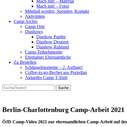
Mach mit! – Material
Mach mit! – Fotos
Mitglied werden, Spenden, Kontakt
Aktivitäten
Camp Archiv
Camp Orte
Diashows
Diashow Paplitz
Diashow Deutzen
Diashow Ruhland
Camp-Teilnehmende
Ehemalige Ehrenamtliche
Zu Bestellen
Schlüsselmomente – 2. Auflage!
Coffee-to-go-Becher aus Porzellan
Aktuelles Camp T-Shirt
Suche
Suche
nach:
Berlin-Charlottenburg Camp-Arbeit 2021
ÖJD Camp-Video 2021 zur ehrenamtlichen Camp-Arbeit auf den