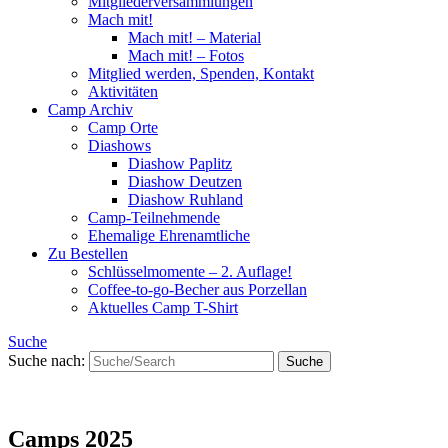
Mitgliederversammlungen
Mach mit!
Mach mit! – Material
Mach mit! – Fotos
Mitglied werden, Spenden, Kontakt
Aktivitäten
Camp Archiv
Camp Orte
Diashows
Diashow Paplitz
Diashow Deutzen
Diashow Ruhland
Camp-Teilnehmende
Ehemalige Ehrenamtliche
Zu Bestellen
Schlüsselmomente – 2. Auflage!
Coffee-to-go-Becher aus Porzellan
Aktuelles Camp T-Shirt
Suche
Suche nach:
Camps 2025