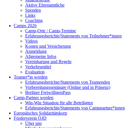
Aktive Ehrenamtliche
Spenden
Links
Coaching
Camps 2026
Camp-Orte / Camp-Termine
Erfahrungsberichte/Statements von Teilnehmer*innen
Videos
Kosten und Versicherung
Anmeldung
Allgemeine Infos
Vereinbarung und Regeln
Verkehrsmittel
Evaluation
Teamer*in werden
Erfahrungsberichte/Statements von Teamenden
Vorbereitungsseminare (Online und in Präsenz)
Berliner FreiwilligenPass
Camp-Partner werden
Win-Win Situation für alle Beteiligten
Erfahrungsberichte/Statements von Camppartner*innen
Europäisches Solidaritätskorp
Förderverein ÖJD
Über uns