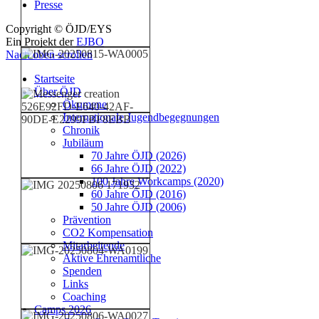
Presse
Copyright © ÖJD/EYS
Ein Projekt der
EJBO
Nach oben scrollen
Startseite
Über ÖJD
Ökumene
Internationale Jugendbegegnungen
Chronik
Jubiläum
70 Jahre ÖJD (2026)
66 Jahre ÖJD (2022)
100 Jahre Workcamps (2020)
60 Jahre ÖJD (2016)
50 Jahre ÖJD (2006)
Prävention
CO2 Kompensation
Mitarbeitende
Aktive Ehrenamtliche
Spenden
Links
Coaching
Camps 2026