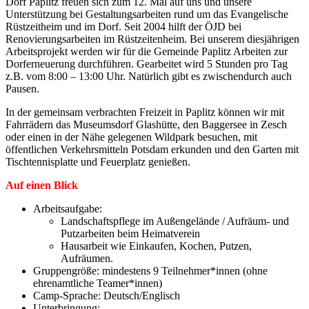
Dorf Paplitz freuen sich zum 12. Mal auf uns und unsere
Unterstützung bei Gestaltungsarbeiten rund um das Evangelische
Rüstzeitheim und im Dorf. Seit 2004 hilft der ÖJD bei
Renovierungsarbeiten im Rüstzeitenheim. Bei unserem diesjährigen
Arbeitsprojekt werden wir für die Gemeinde Paplitz Arbeiten zur
Dorferneuerung durchführen. Gearbeitet wird 5 Stunden pro Tag
z.B. vom 8:00 – 13:00 Uhr. Natürlich gibt es zwischendurch auch
Pausen.
In der gemeinsam verbrachten Freizeit in Paplitz können wir mit
Fahrrädern das Museumsdorf Glashütte, den Baggersee in Zesch
oder einen in der Nähe gelegenen Wildpark besuchen, mit
öffentlichen Verkehrsmitteln Potsdam erkunden und den Garten mit
Tischtennisplatte und Feuerplatz genießen.
Auf einen Blick
Arbeitsaufgabe:
Landschaftspflege im Außengelände / Aufräum- und
Putzarbeiten beim Heimatverein
Hausarbeit wie Einkaufen, Kochen, Putzen,
Aufräumen.
Gruppengröße: mindestens 9 Teilnehmer*innen (ohne
ehrenamtliche Teamer*innen)
Camp-Sprache: Deutsch/Englisch
Unterbringung: