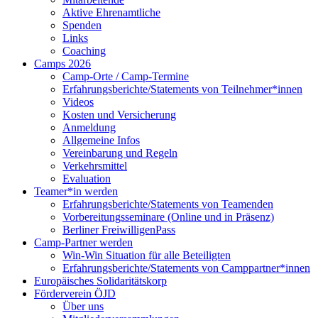
Aktive Ehrenamtliche
Spenden
Links
Coaching
Camps 2026
Camp-Orte / Camp-Termine
Erfahrungsberichte/Statements von Teilnehmer*innen
Videos
Kosten und Versicherung
Anmeldung
Allgemeine Infos
Vereinbarung und Regeln
Verkehrsmittel
Evaluation
Teamer*in werden
Erfahrungsberichte/Statements von Teamenden
Vorbereitungsseminare (Online und in Präsenz)
Berliner FreiwilligenPass
Camp-Partner werden
Win-Win Situation für alle Beteiligten
Erfahrungsberichte/Statements von Camppartner*innen
Europäisches Solidaritätskorp
Förderverein ÖJD
Über uns