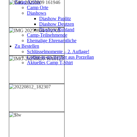
Camp Archiv
Camp Orte
Diashows
Diashow Paplitz
Diashow Deutzen
Diashow Ruhland
Camp-Teilnehmende
Ehemalige Ehrenamtliche
Zu Bestellen
Schlüsselmomente – 2. Auflage!
Coffee-to-go-Becher aus Porzellan
Aktuelles Camp T-Shirt