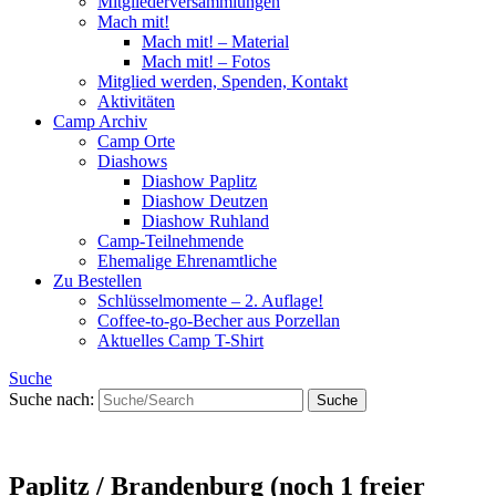
Mitgliederversammlungen
Mach mit!
Mach mit! – Material
Mach mit! – Fotos
Mitglied werden, Spenden, Kontakt
Aktivitäten
Camp Archiv
Camp Orte
Diashows
Diashow Paplitz
Diashow Deutzen
Diashow Ruhland
Camp-Teilnehmende
Ehemalige Ehrenamtliche
Zu Bestellen
Schlüsselmomente – 2. Auflage!
Coffee-to-go-Becher aus Porzellan
Aktuelles Camp T-Shirt
Suche
Suche nach:
Paplitz / Brandenburg (noch 1 freier