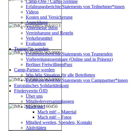
Camp-Orte / Camp-Termine
Erfahrungsberichte/Statements von Teilnehmer*innen
Videos
Kosten und Versicherung
Anmeldung
Allgemeine Infos
Vereinbarung und Regeln
Verkehrsmittel
Evaluation
Teamer*in werden
Erfahrungsberichte/Statements von Teamenden
Vorbereitungsseminare (Online und in Präsenz)
Berliner FreiwilligenPass
Camp-Partner werden
Win-Win Situation für alle Beteiligten
Erfahrungsberichte/Statements von Camppartner*innen
Europäisches Solidaritätskorp
Förderverein ÖJD
Über uns
Mitgliederversammlungen
Mach mit!
Mach mit! – Material
Mach mit! – Fotos
Mitglied werden, Spenden, Kontakt
Aktivitäten